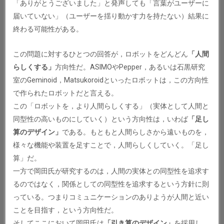
「ありがとうございました」と発声しても「言葉がユーザーに
届いていない」（ユーザーを揺り動かす力を持たない）結果に
終わる可能性がある。
この問題に対するひとつの回答が，ロボットをどんどん
「人間
らしくする」
方向性だ。ASIMOやPepper，あるいは石黒研究
室のGeminoid，Matsukoroidといったロボットは，この方向性
で作られたロボットだと言える。
この「ロボットを，より人間らしくする」（実体として人間と
同型性の高いものにしていく）という方向性は，いわば
「足し
算のデザイン」
である。もともと人間らしさから遠いものを，
様々な機能や装置を足すことで，人間らしくしていく。「足し
算」だ。
一方で岡田氏が研究するのは，人間の実体との同型性を追求す
るのではなく，関係としての同型性を追求するという方針に則
っている。つまりコミュニケーションのありようが人間と近い
ことを目指す，という方向性だ。
そしてここにおいて岡田氏は
「引き算のデザイン」
を採用し