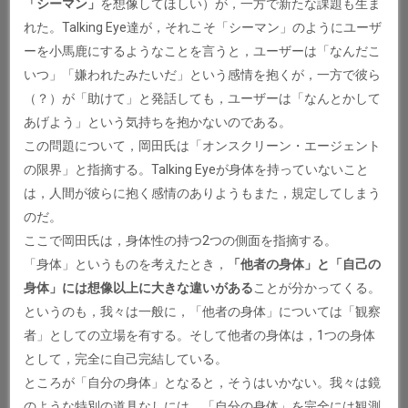
「シーマン」
を想像してほしい）が，一方で新たな課題も生ま
れた。Talking Eye達が，それこそ「シーマン」のようにユーザ
ーを小馬鹿にするようなことを言うと，ユーザーは「なんだこ
いつ」「嫌われたみたいだ」という感情を抱くが，一方で彼ら
（？）が「助けて」と発話しても，ユーザーは「なんとかして
あげよう」という気持ちを抱かないのである。
この問題について，岡田氏は「オンスクリーン・エージェント
の限界」と指摘する。Talking Eyeが身体を持っていないこと
は，人間が彼らに抱く感情のありようもまた，規定してしまう
のだ。
ここで岡田氏は，身体性の持つ2つの側面を指摘する。
「身体」というものを考えたとき，
「他者の身体」と「自己の
身体」には想像以上に大きな違いがある
ことが分かってくる。
というのも，我々は一般に，「他者の身体」については「観察
者」としての立場を有する。そして他者の身体は，1つの身体
として，完全に自己完結している。
ところが「自分の身体」となると，そうはいかない。我々は鏡
のような特別の道具なしには，「自分の身体」を完全には観測