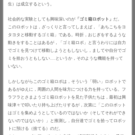
生）は成立するという。
社会的な実験としても興味深いのが
「ゴミ箱ロボット」
だ。
このロボットは，ざっくりと言ってしまえば，「あちこちをヨ
タヨタと移動するゴミ箱」である。時折，おじぎをするような
動きをすることはあるが，「ゴミ箱ロボ」と言うわりには自力
でゴミを見つけて移動しようともしないし，ましてや自分でゴ
ミを拾おうともしない……というか，そのような機能を持って
いない。
しかしながらこのゴミ箱ロボは，そういう「弱い」ロボットで
あるがゆえに，周囲の人間を味方につける力を持っている。フ
ラフラとさまようゴミ箱ロボットを見た子供たちは，最初は興
味津々で叩いたり持ち上げたりするが，次第に「このロボット
はゴミを集めようとしているのではないか（そしてそれができ
ないのではないか）」と推測し，自分達でゴミを拾ってロボッ
トに預ける（捨てる）のだ。