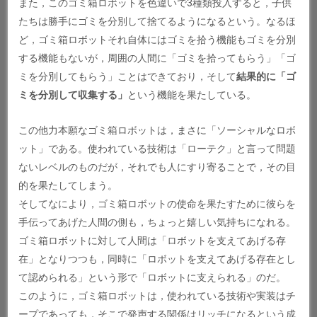
また，このゴミ箱ロボットを色違いで3種類投入すると，子供
たちは勝手にゴミを分別して捨てるようになるという。なるほ
ど，ゴミ箱ロボットそれ自体にはゴミを拾う機能もゴミを分別
する機能もないが，周囲の人間に「ゴミを拾ってもらう」「ゴ
ミを分別してもらう」ことはできており，そして
結果的に「ゴ
ミを分別して収集する」
という機能を果たしている。
この他力本願なゴミ箱ロボットは，まさに「ソーシャルなロボ
ット」である。使われている技術は「ローテク」と言って問題
ないレベルのものだが，それでも人にすり寄ることで，その目
的を果たしてしまう。
そしてなにより，ゴミ箱ロボットの使命を果たすために彼らを
手伝ってあげた人間の側も，ちょっと嬉しい気持ちになれる。
ゴミ箱ロボットに対して人間は「ロボットを支えてあげる存
在」となりつつも，同時に「ロボットを支えてあげる存在とし
て認められる」という形で「ロボットに支えられる」のだ。
このように，ゴミ箱ロボットは，使われている技術や実装はチ
ープであっても，そこで発声する関係はリッチになるという成