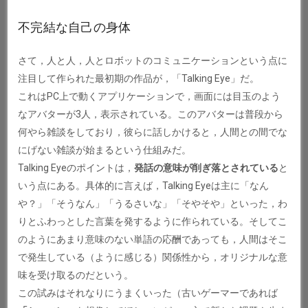
不完結な自己の身体
さて，人と人，人とロボットのコミュニケーションという点に
注目して作られた最初期の作品が，「Talking Eye」だ。
これはPC上で動くアプリケーションで，画面には目玉のよう
なアバターが3人，表示されている。このアバターは普段から
何やら雑談をしており，彼らに話しかけると，人間との間でな
にげない雑談が始まるという仕組みだ。
Talking Eyeのポイントは，
発話の意味が削ぎ落とされている
と
いう点にある。具体的に言えば，Talking Eyeは主に「なん
や？」「そうなん」「うるさいな」「そやそや」といった，わ
りとふわっとした言葉を発するように作られている。そしてこ
のようにあまり意味のない単語の応酬であっても，人間はそこ
で発生している（ように感じる）関係性から，オリジナルな意
味を受け取るのだという。
この試みはそれなりにうまくいった（古いゲーマーであれば