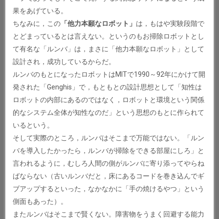
果をあげている。
ちなみに，この
「他力本願なロボット」
は，もはや実験段階で
とどまっているとは言えない。というのもお掃除ロボットとし
て有名な「ルンバ」は，まさに「他力本願なロボット」として
設計され，成功しているからだ。
ルンバのもとになったロボットはMITで1990～92年にかけて開
発された「Genghis」で，もともとの設計思想として「知性は
ロボットの内部にあるのではなく，ロボットと環境という関係
的なシステム全体が知性なのだ」という思想のもとに作られて
いるという。
そして実際のところ，ルンバはそこまで万能ではない。「ルン
バを導入したかったら，ルンバが掃除をできる部屋にしろ」と
言われるように，むしろ人間の側がルンバに寄り添ってやらね
ばならない（古いルンバだと，床にあるコードを巻き込んでギ
ブアップするといった，なかなかに「手の焼けるやつ」という
側面もあった）。
またルンバはそこまで賢くない。障害物をうまく回避する能力