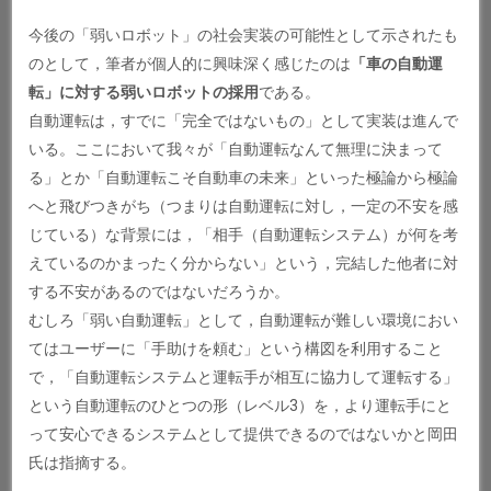
今後の「弱いロボット」の社会実装の可能性として示されたも
のとして，筆者が個人的に興味深く感じたのは
「車の自動運
転」に対する弱いロボットの採用
である。
自動運転は，すでに「完全ではないもの」として実装は進んで
いる。ここにおいて我々が「自動運転なんて無理に決まって
る」とか「自動運転こそ自動車の未来」といった極論から極論
へと飛びつきがち（つまりは自動運転に対し，一定の不安を感
じている）な背景には，「相手（自動運転システム）が何を考
えているのかまったく分からない」という，完結した他者に対
する不安があるのではないだろうか。
むしろ「弱い自動運転」として，自動運転が難しい環境におい
てはユーザーに「手助けを頼む」という構図を利用すること
で，「自動運転システムと運転手が相互に協力して運転する」
という自動運転のひとつの形（レベル3）を，より運転手にと
って安心できるシステムとして提供できるのではないかと岡田
氏は指摘する。