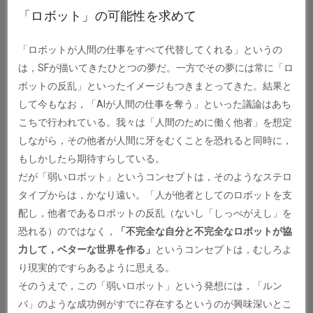
「ロボット」の可能性を求めて
「ロボットが人間の仕事をすべて代替してくれる」というの
は，SFが描いてきたひとつの夢だ。一方でその夢には常に「ロ
ボットの反乱」といったイメージもつきまとってきた。結果と
して今もなお，「AIが人間の仕事を奪う」といった議論はあち
こちで行われている。我々は「人間のために働く他者」を想定
しながら，その他者が人間に牙をむくことを恐れると同時に，
もしかしたら期待すらしている。
だが「弱いロボット」というコンセプトは，そのようなステロ
タイプからは，かなり遠い。「人が他者としてのロボットを支
配し，他者であるロボットの反乱（ないし「しっぺがえし」を
恐れる）のではなく，
「不完全な自分と不完全なロボットが協
力して，ベターな世界を作る」
というコンセプトは，むしろよ
り現実的ですらあるように思える。
そのうえで，この「弱いロボット」という発想には，「ルン
バ」のような成功例がすでに存在するというのが興味深いとこ