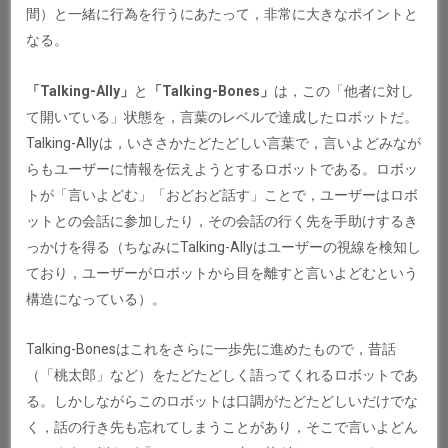
間）と一緒に行為を行うにあたって，非常に大きなポイントと
なる。
「Talking-Ally」
と
「Talking-Bones」
は，この「他者に対し
て開いている」状態を，言葉のレベルで達成したロボットだ。
Talking-Allyは，いささかたどたどしい言葉で，言いよどみなが
らもユーザーに情報を伝えようとするロボットである。ロボッ
トが「言いよどむ」「おどおど話す」ことで，ユーザーはロボ
ットとの会話に参加したり，その会話の行く先を手助けするき
っかけを得る（ちなみにTalking-Allyはユーザーの視線を検知し
ており，ユーザーがロボットから目を離すと言いよどむという
構造になっている）。
Talking-Bonesはこれをさらに一歩先に進めたもので，昔話
（「桃太郎」など）をたどたどしく語ってくれるロボットであ
る。しかしながらこのロボットは口調がたどたどしいだけでな
く，話の行き先も忘れてしまうことがあり，そこで言いよどん