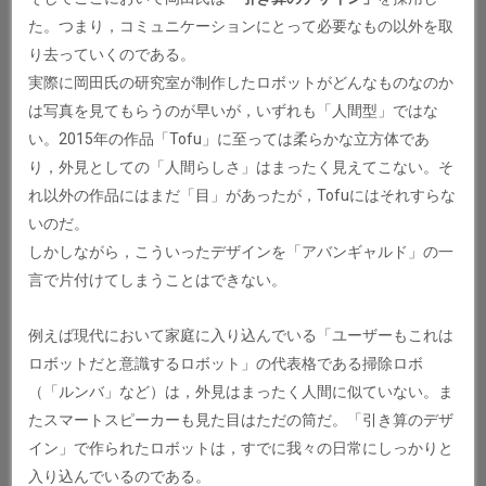
た。つまり，コミュニケーションにとって必要なもの以外を取
り去っていくのである。
実際に岡田氏の研究室が制作したロボットがどんなものなのか
は写真を見てもらうのが早いが，いずれも「人間型」ではな
い。2015年の作品「Tofu」に至っては柔らかな立方体であ
り，外見としての「人間らしさ」はまったく見えてこない。そ
れ以外の作品にはまだ「目」があったが，Tofuにはそれすらな
いのだ。
しかしながら，こういったデザインを「アバンギャルド」の一
言で片付けてしまうことはできない。
例えば現代において家庭に入り込んでいる「ユーザーもこれは
ロボットだと意識するロボット」の代表格である掃除ロボ
（「ルンバ」など）は，外見はまったく人間に似ていない。ま
たスマートスピーカーも見た目はただの筒だ。「引き算のデザ
イン」で作られたロボットは，すでに我々の日常にしっかりと
入り込んでいるのである。