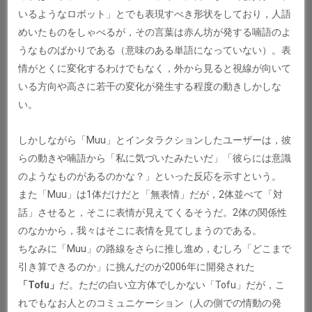
いるようなロボット」とでも表現すべき形状をしており，人語
めいたものをしゃべるが，その言葉は赤ん坊が発する喃語のよ
うなものばかりである（意味のある単語になっていない）。表
情がとくに変化するわけでもなく，外から見ると視線が向いて
いる方向や高さに若干の変化が発生する程度の動きしかしな
い。
しかしながら「Muu」とインタラクションしたユーザーは，彼
らの動きや喃語から「私に気づいたみたいだ」「彼らには意識
のようなものがあるのかな？」といった反応を示すという。
また「Muu」は1体だけだと「無表情」だが，2体並べて「対
話」させると，そこに表情が見えてくるそうだ。2体の関係性
のなかから，我々はそこに表情を見てしまうのである。
ちなみに「Muu」の路線をさらに推し進め，むしろ「どこまで
引き算できるのか」に挑んだのが2006年に開発された
「Tofu」
だ。ただの白い立方体でしかない「Tofu」だが，こ
れでもなお人とのコミュニケーション（人の側での情動の発