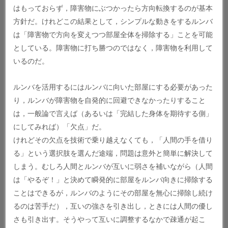
はもっておらず，障害物にぶつかったら方向転換するのが基本
方針だ。けれどこの結果として，シンプルな動きをするルンバ
は「障害物で方向を変えつつ部屋全体を掃除する」ことを可能
としている。障害物に打ち勝つのではなく，障害物を利用して
いるのだ。
ルンバを活用するにはルンバに向いた部屋にする必要があった
り，ルンバが障害物を自発的に回避できなかったりすること
は，一般論で言えば（あるいは「完結した身体を期待する側」
にしてみれば）「欠点」だ。
けれどその欠点を技術で乗り越えなくても，「人間の手を借り
る」という選択肢を選んだ途端，問題は意外と簡単に解決して
しまう。むしろ人間とルンバが互いに弱さを補いながら（人間
は「やるぞ！」と決めて瞬発的に部屋をルンバ向きに掃除する
ことはできるが，ルンバのようにその部屋を無心に掃除し続け
るのは苦手だ），互いの強さを引き出し，ときには人間の優し
さも引き出す。そうやって互いに調整するなかで疎通が起こ