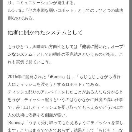
り，コミュニケーションが発生する。
ルンバは「他力本願な弱いロボット」としての，ひとつの成功
例なのである。
他者に開かれたシステムとして
もうひとつ，興味深い方向性としては
「他者に開いた，オープ
ンなシステム」
としての機能の不完結さというものがある。こ
れも実例で見ていこう。
2016年に開発された「iBones」は，「もじもじしながら通行
人にティッシュを渡そうとするロボット」である。
ティッシュ配りのアルバイトをしたことがある人なら分かると
思うが，ティッシュ配りというのはなかなかに難度の高い仕事
で，差し出したティッシュを受け取ってもらえるかどうかは本
人の技術に依存する側面が強い。
iBonesは「うまく受け取ってもらえるようにティッシュを差し
出す」ことはまるでできておらず，結果として「もじもじしな