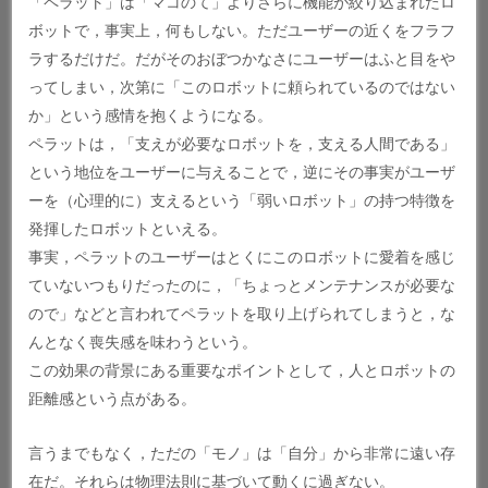
「ペラット」は「マコのて」よりさらに機能が絞り込まれたロ
ボットで，事実上，何もしない。ただユーザーの近くをフラフ
ラするだけだ。だがそのおぼつかなさにユーザーはふと目をや
ってしまい，次第に「このロボットに頼られているのではない
か」という感情を抱くようになる。
ペラットは，「支えが必要なロボットを，支える人間である」
という地位をユーザーに与えることで，逆にその事実がユーザ
ーを（心理的に）支えるという「弱いロボット」の持つ特徴を
発揮したロボットといえる。
事実，ペラットのユーザーはとくにこのロボットに愛着を感じ
ていないつもりだったのに，「ちょっとメンテナンスが必要な
ので」などと言われてペラットを取り上げられてしまうと，な
んとなく喪失感を味わうという。
この効果の背景にある重要なポイントとして，人とロボットの
距離感という点がある。
言うまでもなく，ただの「モノ」は「自分」から非常に遠い存
在だ。それらは物理法則に基づいて動くに過ぎない。