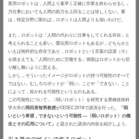
業用ロボットは，人間より素早く正確に作業を終わらせるし，
力仕事においても人間の筋力を上回ることは珍しくない。要
は，特定分野に限れば，ロボットは人間よりも強いわけだ。
また，ロボットは「人間の代わりに仕事をしてくれる存在」と
考えられることも多い。愛玩用ロボットもあるが，どちらかと
いえば例外的な存在であり，ロボットという言葉の語源（※）
を踏まえても「人間のために労働する」側面はロボットから切
り離し難いように思える。
しかし，そういったイメージがロボットの持つ可能性のすべて
ではない。むしろロボットが「弱い」ことや「できない」こと
によって，拓かれる可能性というものもある。
この可能性について，〈弱いロボット〉を研究する豊橋技術科
学大学の
岡田美智男教授
がCEDEC 2018で講演を行った。
「弱
いという希望，できないという可能性 ―〈弱いロボット〉の概
念とその応用について」
と題された講演の内容を紹介しよう。