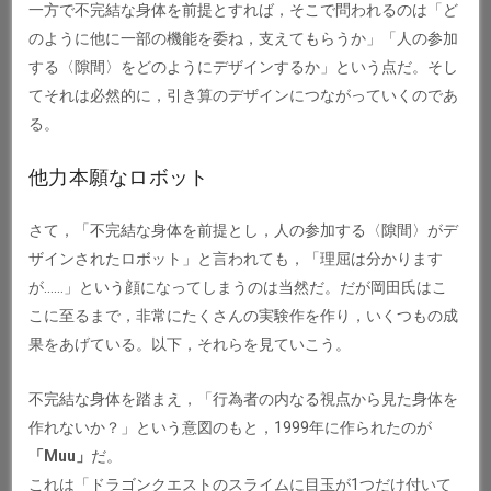
一方で不完結な身体を前提とすれば，そこで問われるのは「ど
のように他に一部の機能を委ね，支えてもらうか」「人の参加
する〈隙間〉をどのようにデザインするか」という点だ。そし
てそれは必然的に，引き算のデザインにつながっていくのであ
る。
他力本願なロボット
さて，「不完結な身体を前提とし，人の参加する〈隙間〉がデ
ザインされたロボット」と言われても，「理屈は分かります
が……」という顔になってしまうのは当然だ。だが岡田氏はこ
こに至るまで，非常にたくさんの実験作を作り，いくつもの成
果をあげている。以下，それらを見ていこう。
不完結な身体を踏まえ，「行為者の内なる視点から見た身体を
作れないか？」という意図のもと，1999年に作られたのが
「Muu」
だ。
これは「ドラゴンクエストのスライムに目玉が1つだけ付いて