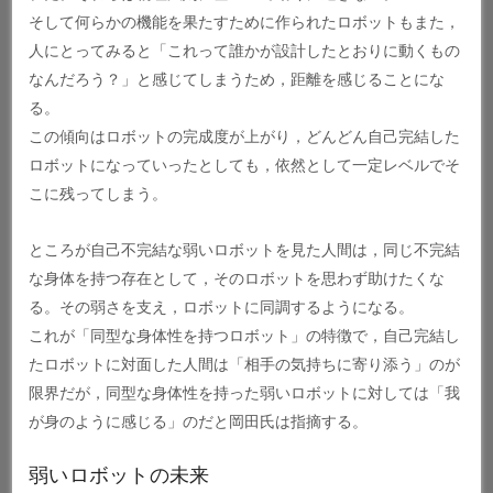
そして何らかの機能を果たすために作られたロボットもまた，
人にとってみると「これって誰かが設計したとおりに動くもの
なんだろう？」と感じてしまうため，距離を感じることにな
る。
この傾向はロボットの完成度が上がり，どんどん自己完結した
ロボットになっていったとしても，依然として一定レベルでそ
こに残ってしまう。
ところが自己不完結な弱いロボットを見た人間は，同じ不完結
な身体を持つ存在として，そのロボットを思わず助けたくな
る。その弱さを支え，ロボットに同調するようになる。
これが「同型な身体性を持つロボット」の特徴で，自己完結し
たロボットに対面した人間は「相手の気持ちに寄り添う」のが
限界だが，同型な身体性を持った弱いロボットに対しては「我
が身のように感じる」のだと岡田氏は指摘する。
弱いロボットの未来