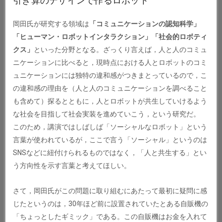
引き算のデザインで作るロボット
岡田氏が研究する領域は
「コミュニケーションの認知科学」
「ヒューマン・ロボットインタラクション」「社会的ロボティ
クス」
といった分野となる。ざっくり言えば，人と人のコミュ
ニケーションに比べると，現時点における人とロボットのコミ
ュニケーションには独特の違和感がつきまとっているので，こ
の違和感の理由を（人と人のコミュニケーションを調べること
も含めて）探るとともに，人とロボットが共生していけるよう
な社会を目指して社会実装を進めていこう，という研究だ。
このため，講演ではしばしば「ソーシャルなロボット」という
言葉が使われているが，ここで言う「ソーシャル」というのは
SNSなどに紐付けられるものではなく，「人と共生する」とい
う方向性を示す言葉と考えてほしい。
さて，岡田氏がこの問題に取り組むにあたって最初に疑問に感
じたというのは，30年ほど前に設置されていたとある自販機の
「ちょっとしたギミック」である。この自販機はお金を入れて