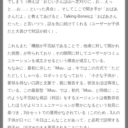
でしまう（例えば「おじいさんは山へ芝刈りに，お……えっ
と……お……」といった具合）。そしてここで聞き手が「おばあ
さんだよ」と教えてあげると，Talking-Bonesは「おばあさん
だった」と言いつつ，話を先に続けてくれる（ユーザーが子供
だと大喜びで対話が続く）。
これもまた「機能が不完結であることで，他者に対して開かれ
た状態」が作られており，その隙間に対してユーザーがコミュ
ニケーションを成立させるという構造が成立している。
ちなみに，最初に示した「Muu」は，今ではこの方式で「たど
たどしくしゃべる」ロボットとなっており，「小さな子供が，
要領を得ない口調と文脈で，親に報告する」状況をほぼ再現し
ている。この最新型「Muu」では，初代「Muu」と同様に，こ
のような不完結な発話（対話）をするエージェントは複数存在
したほうがよりコミュニケーションが豊かになるという知見に
基づき，3台セットでの運用がなされている（このため，3人の
子供が口々に「今日はこんなことがあって」と必死で説明する
様子が，ほぼそのまま再現されることになる）。