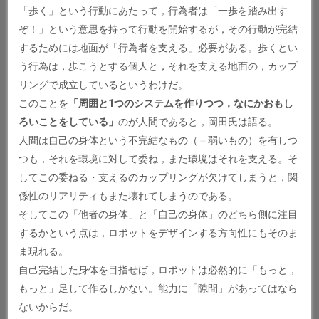
「歩く」という行動にあたって，行為者は「一歩を踏み出す
ぞ！」という意思を持って行動を開始するが，その行動が完結
するためには地面が「行為者を支える」必要がある。歩くとい
う行為は，歩こうとする個人と，それを支える地面の，カップ
リングで成立しているというわけだ。
このことを
「周囲と1つのシステムを作りつつ，なにかおもし
ろいことをしている」
のが人間であると，岡田氏は語る。
人間は自己の身体という不完結なもの（＝弱いもの）を有しつ
つも，それを環境に対して委ね，また環境はそれを支える。そ
してこの委ねる・支えるのカップリングが欠けてしまうと，関
係性のリアリティもまた壊れてしまうのである。
そしてこの「他者の身体」と「自己の身体」のどちら側に注目
するかという点は，ロボットをデザインする方向性にもそのま
ま現れる。
自己完結した身体を目指せば，ロボットは必然的に「もっと，
もっと」足して作るしかない。能力に「隙間」があってはなら
ないからだ。