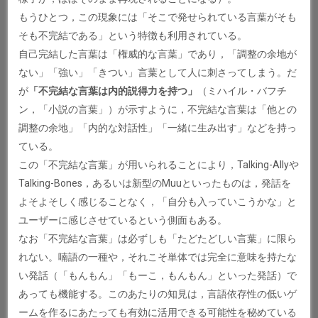
もうひとつ，この現象には「そこで発せられている言葉がそも
そも不完結である」という特徴も利用されている。
自己完結した言葉は「権威的な言葉」であり，「調整の余地が
ない」「強い」「きつい」言葉として人に刺さってしまう。だ
が
「不完結な言葉は内的説得力を持つ」
（ミハイル・バフチ
ン，「小説の言葉」）が示すように，不完結な言葉は「他との
調整の余地」「内的な対話性」「一緒に生み出す」などを持っ
ている。
この「不完結な言葉」が用いられることにより，Talking-Allyや
Talking-Bones，あるいは新型のMuuといったものは，発話を
よそよそしく感じることなく，「自分も入っていこうかな」と
ユーザーに感じさせているという側面もある。
なお「不完結な言葉」は必ずしも「たどたどしい言葉」に限ら
れない。喃語の一種や，それこそ単体では完全に意味を持たな
い発話（「もんもん」「もーこ，もんもん」といった発話）で
あっても機能する。このあたりの知見は，言語依存性の低いゲ
ームを作るにあたっても有効に活用できる可能性を秘めている