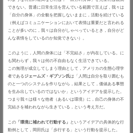
できない。普通に日常生活を営んでいる範囲で言えば，我々は
「自分の身体」の全貌を把握しないままに，活動を続けている
（例えばコミュニケーションにおいて表情は重要だと言われる
ことが多いのに，我々は自分がしゃべっているとき，自分がど
んな表情をしているのか知覚できない）。
このように，人間の身体には「不完結さ」が内在している。に
も関わらず，我々は何の不自由もなく生活できている。
この無理が成立してしまう理由として，アメリカの生態心理学
者である
ジェームズ・ギブソン氏
は「人間は自分を取り囲むも
のと一つのシステムを作りながら，結果として，価値ある事態
を生み出しているのではないか」というアイデアを提示した。
つまり我々は様々な他者（あるいは環境）に，自己の身体の不
完結さを補われながら生きている，という考え方だ。
この
「環境に補われて行動する」
というアイデアの具体的な行
動例として，岡田氏は「歩行する」という行動を提示した。