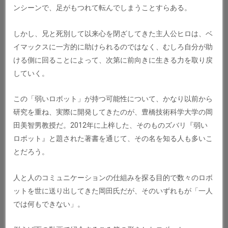
ンシーンで、足がもつれて転んでしまうことすらある。
しかし、兄と死別して以来心を閉ざしてきた主人公ヒロは、ベ
イマックスに一方的に助けられるのではなく、むしろ自分が助
ける側に回ることによって、次第に前向きに生きる力を取り戻
していく。
この「弱いロボット」が持つ可能性について、かなり以前から
研究を重ね、実際に開発してきたのが、豊橋技術科学大学の岡
田美智男教授だ。2012年に上梓した、そのものズバリ『弱い
ロボット』と題された著書を通じて、その名を知る人も多いこ
とだろう。
人と人のコミュニケーションの仕組みを探る目的で数々のロボ
ットを世に送り出してきた岡田氏だが、そのいずれもが「一人
では何もできない」。