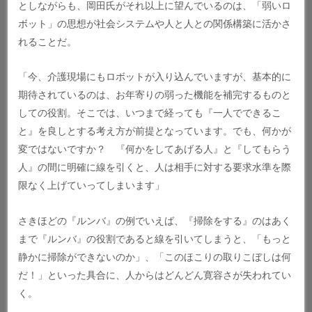
としながらも、岡田氏がそれ以上に望んでいるのは、「弱いロ
ボット」の思想が社会システムや人と人との関係構築に活かさ
れることだ。
「今、介護現場にもロボットが入り込んでいますが、基本的に
期待されているのは、お年寄りの弱った機能を補完するものと
しての役割。そこでは、いつまで経っても『一人でできるこ
と』を良しとする考え方が前提となっています。でも、何かが
変ではないですか？ 『何かをしてあげる人』と『してもらう
人』の間に明確に線を引くと、人は相手に対する要求水準を際
限なく上げていってしまいます」
さきほどの『ルンバ』の例でいえば、『掃除をする』のはあく
まで『ルンバ』の役割であると線を引いてしまうと、「もっと
静かに掃除ができないのか」、「このほこりの取りこぼしは何
だ！」といった具合に、人からはどんどん寛容さが失われてい
く。