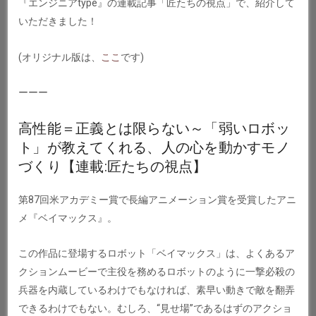
『エンジニアtype』の連載記事「匠たちの視点」で、紹介して
いただきました！
(オリジナル版は、
ここ
です)
ーーー
高性能＝正義とは限らない～「弱いロボッ
ト」が教えてくれる、人の心を動かすモノ
づくり【連載:匠たちの視点】
第87回米アカデミー賞で長編アニメーション賞を受賞したアニ
メ『ベイマックス』。
この作品に登場するロボット「ベイマックス」は、よくあるア
クションムービーで主役を務めるロボットのように一撃必殺の
兵器を内蔵しているわけでもなければ、素早い動きで敵を翻弄
できるわけでもない。むしろ、“見せ場”であるはずのアクショ