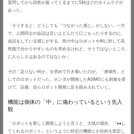
質問してから回答が返ってくるまでに5秒ほどのタイムラグが
あった。
「そうすると、どうしても『つながった感じ』がしない。一方
で、人間同士の会話は言いよどんだり口ごもったりするのに、
会話をしている感じがする。世の中はロボットやAIに対して高
性能で分かりやすいものを求めるけれど、そうではないところ
に人らしさはあるのではないか」
その「足りない何か」を求めて行き着いたのが、「身体性」と
してのロボットだった。ホンダが開発したASIMOにも刺激を受
けて、以後、自らロボット開発に足を踏み入れていく。
機能は個体の「中」に備わっているという先入
観
「ロボットを新しく開発しようと言うと、大抵の場合、『●●し
てくれるロボット』というように特定の機能とか目的を想定し