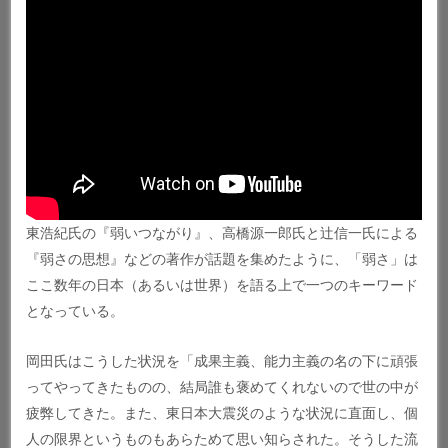
東浩紀氏の『弱いつながり』、高橋源一郎氏と辻信一氏による
『弱さの思想』などの著作が話題を集めたように、「弱さ」は
ここ数年の日本（あるいは世界）を語る上で一つのキーワード
となっている。
岡田氏はこうした状況を「成果主義、能力主義の名の下に頑張
ってやってきたものの、結局誰も褒めてくれないので世の中が
疲弊してきた。また、東日本大震災のような状況に直面し、個
人の限界というものもあらためて思い知らされた。そうした流