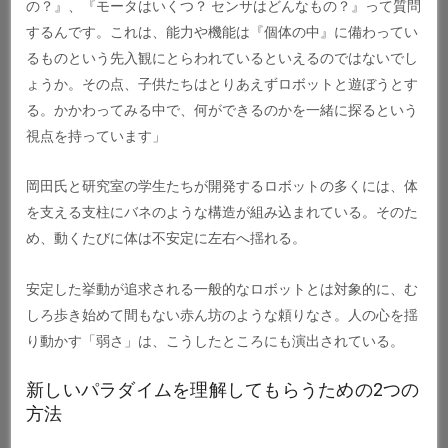
の？』、『モータはいくつ？ センサはどんなもの？』って質問
するんです。これは、能力や機能は『個体の中』に備わってい
るものという先入観にとらわれているといえるのではないでし
ょうか。その点、子供たちはとりあえずロボットと遊ぼうとす
る。かかわってみる中で、何ができるのかを一緒に探るという
視点を持っています」
岡田氏と研究室の学生たちが開発するロボットの多くには、体
を支える支柱にバネのような構造が組み込まれている。そのた
め、動くたびに体は不安定に左右へ揺れる。
安定した挙動が追求される一般的なロボットとは対象的に、む
しろ歩き始めて間もない赤ん坊のような頼りなさ。人の心を揺
り動かす「弱さ」は、こうしたところにも演出されている。
新しいパラダイムを理解してもらうための2つの
方法