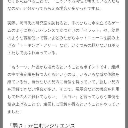
たくさん並べることで、『こういう方向性で考えている人たち
なのか』と分かってもらえる場合が多かったですね」
実際、岡田氏の研究室を訪れると、手のひらに傘を立てるゲー
ムのように危ういバランスで立つだけの『ペラット』や、幼児
のような言葉使いで言いよどみながらネットニュースを読み上
げる『トーキング・アリー』など、いくつもの頼りないロボッ
トたちであふれ返っている。
「もう一つ、外堀から埋めるということもポイントです。組織
の中で決定権を持つ人たちというのは、いろいろな成功体験を
経ている分、自分なりの見方に自信を持っていて、新しい見方
を理解できない場合が多い。そこで、展示会などの機会を利用
して外の人に触れてもらい、『面白い』と言ってもらう事例を
積み上げることで、遠回しに理解を得るということをやってい
ました」
「弱さ」が生むレジリエンス