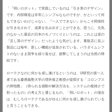
「『弱いロボット』で実践しているのは『引き算のデザイン』
です。内部構造は非常にシンプルなものですが、かといって何
もできないわけじゃない。『一人でできない』からこそ関係性
が引き出されて、成果を生み出すことができる。思うに、元気
のなかった最近の日本のモノづくりというのは、これとは逆の
『足し算のデザイン』だったような気がします。量販店に並ぶ
製品には毎年、新しい機能が追加されている。パラダイムシフ
トのないまま競争を繰り返せば、疲弊してしまうのは当然の帰
結です」
ローテクなのに何かを成し遂げるというのは、UI研究の第一人
者である慶應義塾大学の増井俊之教授が提唱する「コロンブス
の卵指数」（得られる感動や解決方法を、システムの複雑さで
割ったもの）の考え方と通じるもの。「弱いロボット」の場合
は、むしろローテクであるがゆえに何かを成し遂げられている
と言うこともできる。