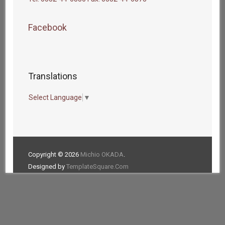
Facebook
Translations
Select Language
▼
Copyright © 2026
Michio OKADA
.
Designed by
TemplateSquare.Com