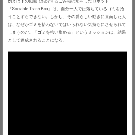
例えば下の動画で紹介するごみ箱の形をしたロボット
『Sociable Trash Box』は、自分一人では落ちているゴミを拾
うことすらできない。しかし、その愛らしい動きに直面した人
は、なぜかゴミを拾わないではいられない気持ちにさせられて
しまうのだ。「ゴミを拾い集める」というミッションは、結果
として達成されることになる。