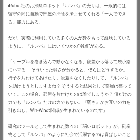
iRobot社のお掃除ロボット『ルンバ』の売りは、一般的には、
留守の間に自動で部屋の掃除を済ませてくれる「一人ででき
る」能力にある。
だが、実際に利用している多くの人が身をもって経験している
ように、『ルンバ』にはいくつかの“弱点”がある。
「ケーブルを巻き込んで動かなくなる、段差から落ちて袋小路
にハマる……そういった弱さが分かると、僕らはどうするか。
椅子を片付けてあげたり、段差をなくしたりして、『ルンバ』
を助けようとしますよね？ そうすると結果として部屋は整って
いく。この場合、部屋を片付けたのは誰でしょうか？ 僕だけの
力でも『ルンバ』だけの力でもない。『弱さ』がお互いの力を
引き出し、Win-Winの関係が生まれているのです」
研究のツールとして生まれた数々の「弱いロボット」が、副産
物として『ルンバ』のように社会で活躍するのは喜ばしいこと