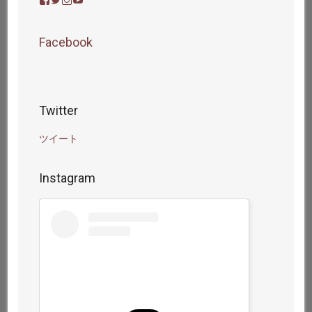
icdlab
icdlab
icdlab
icdlabo
さ
さ
さ
さ
ん
ん
ん
ん
の
の
の
の
Facebook
プ
プ
プ
プ
ロ
ロ
ロ
ロ
フ
フ
フ
フ
ィ
ィ
ィ
ィ
ー
ー
ー
ー
ル
ル
ル
ル
Twitter
を
を
を
を
Facebook
Twitter
Instagram
YouTube
で
で
で
で
ツイート
表
表
表
表
示
示
示
示
Instagram