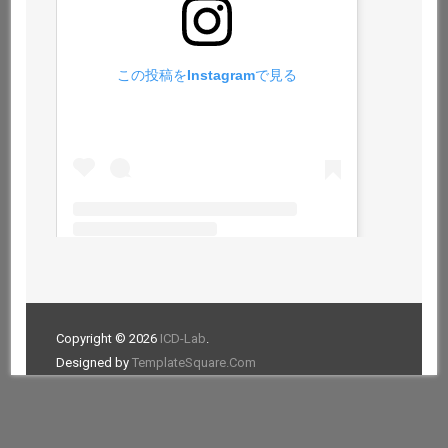
この投稿をInstagramで見る
ICD-LAB / Toyohashi Tech.(@icdlab)がシェアした投稿
-
2
Copyright © 2026
ICD-Lab
.
Designed by
TemplateSquare.Com