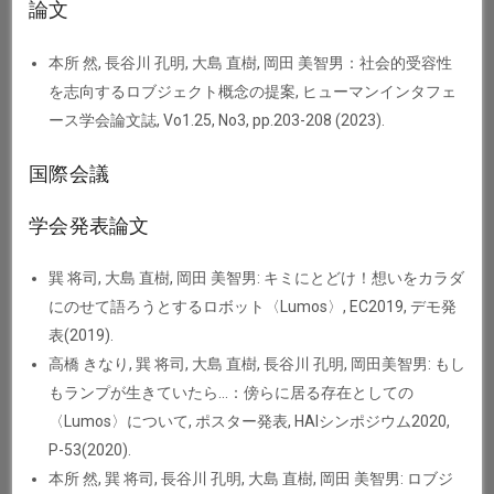
論文
本所 然, 長谷川 孔明, 大島 直樹, 岡田 美智男：社会的受容性
を志向するロブジェクト概念の提案, ヒューマンインタフェ
ース学会論文誌, Vo1.25, No3, pp.203-208 (2023).
国際会議
学会発表論文
巽 将司, 大島 直樹, 岡田 美智男: キミにとどけ！想いをカラダ
にのせて語ろうとするロボット〈Lumos〉, EC2019, デモ発
表(2019).
高橋 きなり, 巽 将司, 大島 直樹, 長谷川 孔明, 岡田美智男: もし
もランプが生きていたら…：傍らに居る存在としての
〈Lumos〉について, ポスター発表, HAIシンポジウム2020,
P-53(2020).
本所 然, 巽 将司, 長谷川 孔明, 大島 直樹, 岡田 美智男: ロブジ