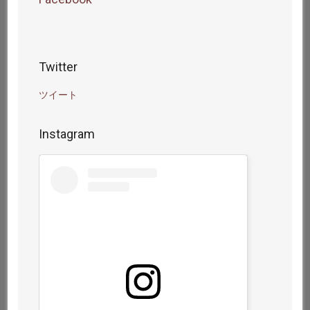
プ
プ
プ
プ
ロ
ロ
ロ
ロ
フ
フ
フ
フ
ィ
ィ
ィ
ィ
ー
ー
ー
ー
ル
ル
ル
ル
Twitter
を
を
を
を
Facebook
Twitter
Instagram
YouTube
で
で
で
で
ツイート
表
表
表
表
示
示
示
示
Instagram