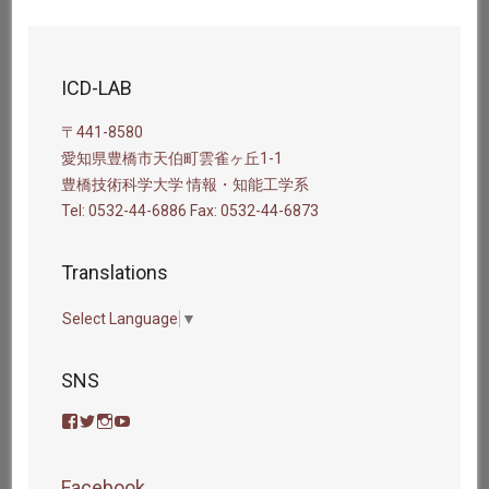
ICD-LAB
〒441-8580
愛知県豊橋市天伯町雲雀ヶ丘1-1
豊橋技術科学大学 情報・知能工学系
Tel: 0532-44-6886 Fax: 0532-44-6873
Translations
Select Language
▼
SNS
icdlab
icdlab
icdlab
icdlabo
さ
さ
さ
さ
ん
ん
ん
ん
の
の
の
の
Facebook